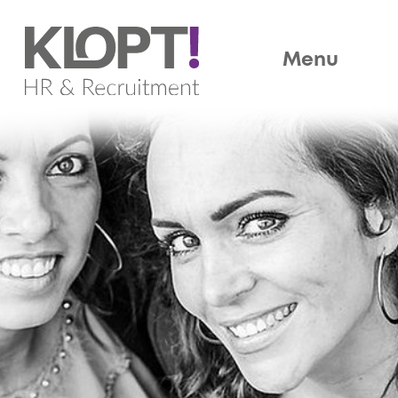
Home
Menu
Werkgever
Werkzoekenden
Vacatures
Over ons
Blogs
Whitepaper
Reviews
Contact